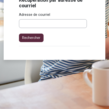
Récupération par adresse de
Récupération par adresse de courriel
courriel
Adresse de courriel